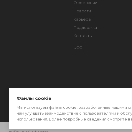
О компании
Новости
Карьера
Поддержка
Контакты
UGC
Файлы cookie
Мы используем файлы cookie, разработанные нашими спе
нам улучшать взаимодействие с пользователями и обсл
использования. Более подробные сведения смотрите в
2026 © Официальный представитель компании BAOFENG® в Р