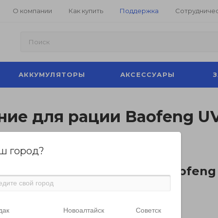
О компании
Как купить
Поддержка
Сотрудниче
АККУМУЛЯТОРЫ
АКСЕССУАРЫ
ие для рации Baofeng U
ш город?
ма для прошивки рации Baofeng
амму для прошивки рации Baofeng UV-A58
дак
Новоалтайск
Советск