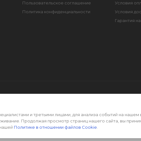
Пользовательское соглашение
Условия оп
Политика конфиденциальности
Условия до
Гарантия на
циалистами и третьими лицами, для анализа событий на нашем 
уживание. Продолжая просмотр страниц нашего сайта, вы прини
 нашей
Политике в отношении файлов Cookie
.
оссии • Не является