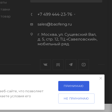
латы
ставки
+7 499 444-23-76
 товар
sales@baofeng.ru
г. Москва, ул. Сущевский Вал,
д. 5, стр. 12, ТЦ «Савеловский»,
мобильный ряд.
ПРИНИМАЮ
веб-сайте, что позволяет
маете условия его
НЕ ПРИНИМАЮ