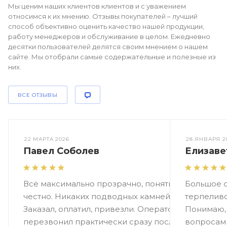
Мы ценим наших клиентов клиентов и с уважением
относимся к их мнению. Отзывы покупателей – лучший
способ объективно оценить качество нашей продукции,
работу менеджеров и обслуживание в целом. Ежедневно
десятки пользователей делятся своим мнением о нашем
сайте. Мы отобрали самые содержательные и полезные из
них.
ВСЕ ОТЗЫВЫ
22 МАРТА 2026
28 ЯНВАРЯ 2
Павел Соболев
Елизаве
Всё максимально прозрачно, понятно и
Большое с
честно. Никаких подводных камней.
терпеливо
Заказал, оплатил, привезли. Оператор
Понимаю, 
перезвонил практически сразу после
вопросами