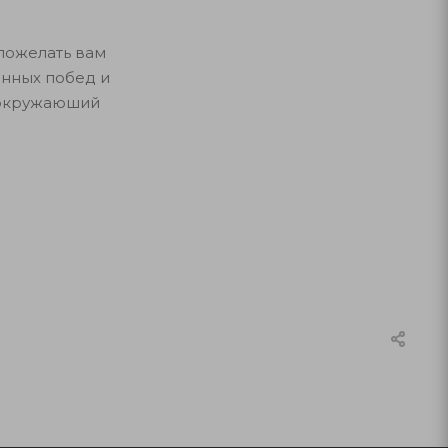
пожелать вам
енных побед и
 окружаюший