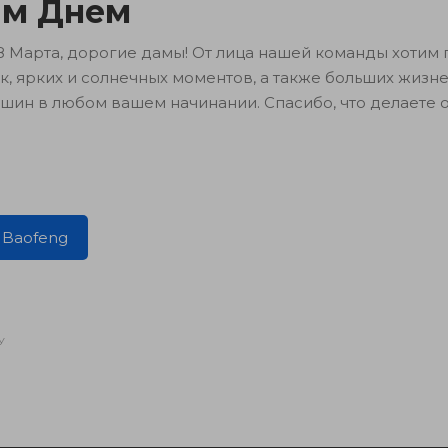
м Днем
8 Марта, дорогие дамы! От лица нашей команды хотим 
, ярких и солнечных моментов, а также больших жизн
шин в любом вашем начинании. Спасибо, что делаете
 Baofeng
У