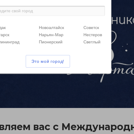
дак
Новоалтайск
Советск
тарск
Нарьян-Мар
Нестеров
лининград
Пионерский
Светлый
вляем вас с Международ