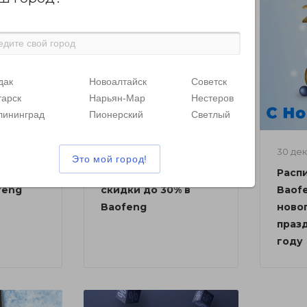
дак
Новоалтайск
Советск
тарск
Нарьян-Мар
Нестеров
лининград
Пионерский
Светлый
30 января 2023
30 де
 новых
Киберпонедельник
Расп
feng
скидки до 30% в
Baof
Baofeng
ново
празд
году