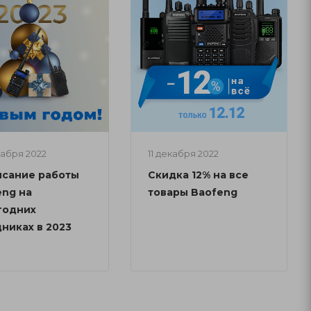
кабря 2022
11 декабря 2022
исание работы
Скидка 12% на все
eng на
товары Baofeng
годних
никах в 2023