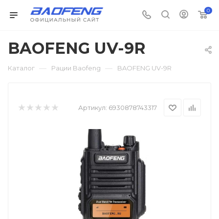
0
BAOFENG UV-9R
—
—
Каталог
Рации Baofeng
BAOFENG UV-9R
Артикул:
6930878743317