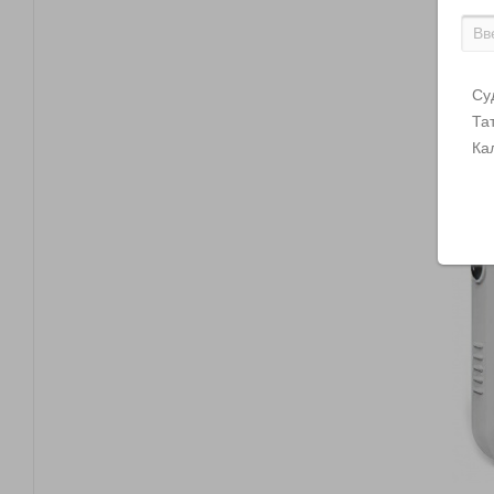
Су
Та
Ка