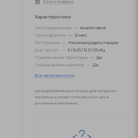
Хочу в подарок
Характеристики
Тип подключения
—
Аналоговое
Срок гарантии
—
12 мес.
Тип техники
—
Носимая радиостанция
Шаг частот
—
5 / 6.25 / 12.5 / 25 кГц
Подключение гарнитуры
—
Да
Сканирование каналов
—
Да
Все характеристики
Цена действительна только для интернет-
магазина и может отличаться от цен в
розничных магазинах