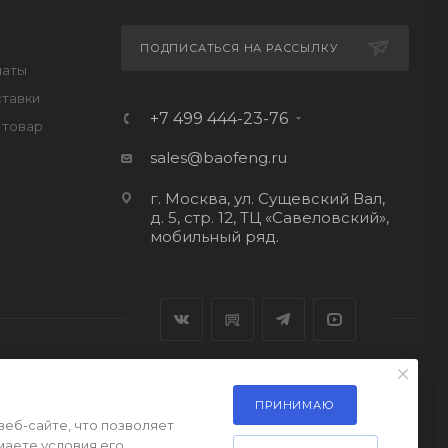
ПОДПИСАТЬСЯ НА РАССЫЛКУ
латы
ставки
+7 499 444-23-76
 товар
sales@baofeng.ru
г. Москва, ул. Сущевский Вал,
д. 5, стр. 12, ТЦ «Савеловский»,
мобильный ряд.
ПРИНИМАЮ
веб-сайте, что позволяет
маете условия его