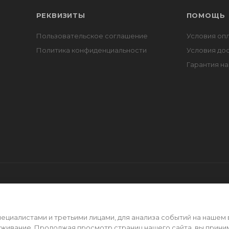
РЕКВИЗИТЫ
ПОМОЩЬ
Пользовательское соглашение
Условия оп
Политика конфиденциальности
Условия до
Гарантия на
циалистами и третьими лицами, для анализа событий на нашем 
уживание. Продолжая просмотр страниц нашего сайта, вы прини