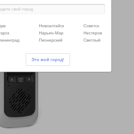
дак
Новоалтайск
Советск
тарск
Нарьян-Мар
Нестеров
лининград
Пионерский
Светлый