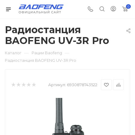
0
Радиостанция
BAOFENG UV-3R Pro
—
—
Каталог
Рации Baofeng
Радиостанция BAOFENG UV-3R Pro
Артикул:
6930878743522