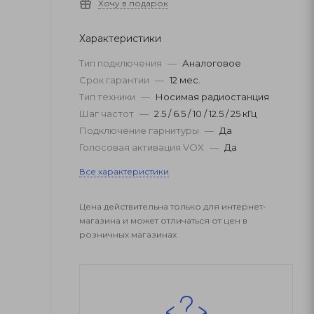
Хочу в подарок
Характеристики
Тип подключения
—
Аналоговое
Срок гарантии
—
12 мес.
Тип техники
—
Носимая радиостанция
Шаг частот
—
2.5 / 6.5 / 10 / 12.5 / 25 кГц
Подключение гарнитуры
—
Да
Голосовая активация VOX
—
Да
Все характеристики
Цена действительна только для интернет-
магазина и может отличаться от цен в
розничных магазинах