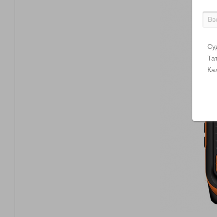
Су
Та
Ка