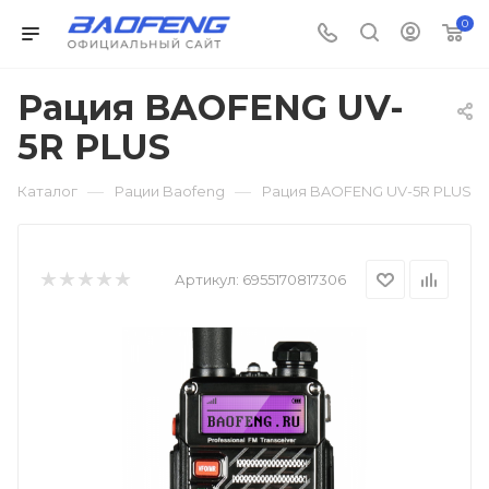
0
Рация BAOFENG UV-
5R PLUS
—
—
Каталог
Рации Baofeng
Рация BAOFENG UV-5R PLUS
Артикул:
6955170817306