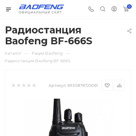
0
Радиостанция
Baofeng BF-666S
—
—
Каталог
Рации Baofeng
Радиостанция Baofeng BF-666S
Артикул:
6930878725061