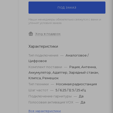
ПОД ЗАКАЗ
Наши менеджеры обязательно свяжутся с вами и
уточнят условия заказа
Хочу в подарок
Характеристики
Тип подключения
—
Аналоговое /
Цифровое
Комплект поставки
—
Рация, Антенна,
Аккумулятор, Адаптер, Зарядный стакан,
Клипса, Ремешок
Тип техники
—
Носимая радиостанция
Шаг частот
—
5 / 6.25 / 12.5 / 25 кГц
Подключение гарнитуры
—
Да
Голосовая активация VOX
—
Да
Все характеристики