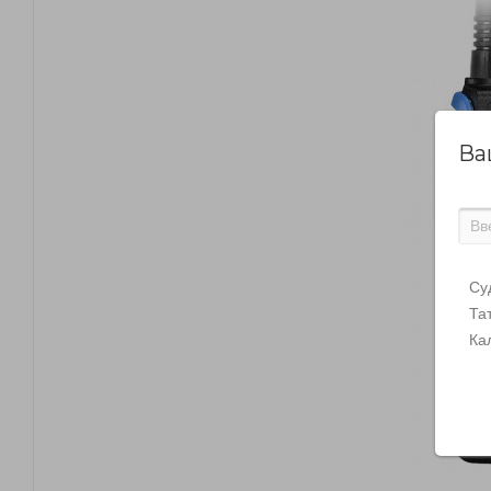
Ва
Су
Та
Ка