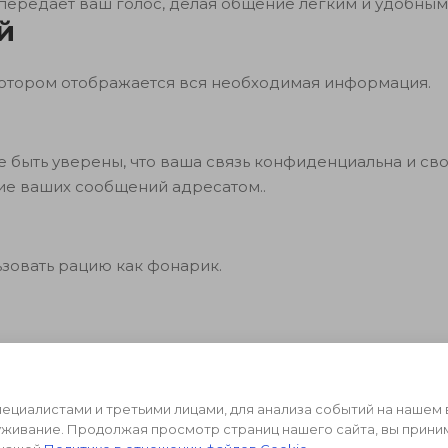
 передает ваш голос, делая общение легким и удобным
й
котором отображается вся необходимая информация.
 быть уверены, что ваша связь конфиденциальна и св
ие ваших сообщений адресатом..
зовать рацию как фонарик.
циалистами и третьими лицами, для анализа событий на нашем 
уживание. Продолжая просмотр страниц нашего сайта, вы прини