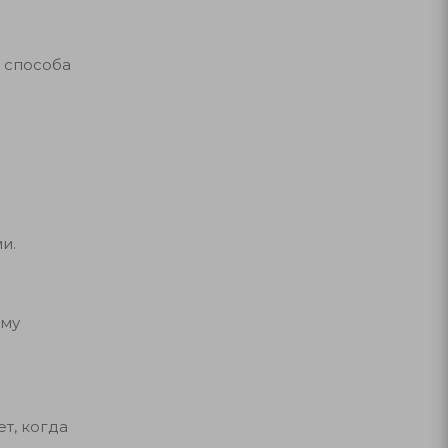
 способа
и.
ому
т, когда