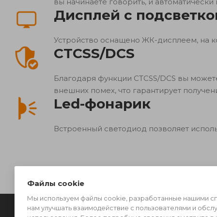
вы начинаете говорить, и автоматически
Дисплей с подсветко
Устройство оснащено ЖК-дисплеем, на 
CTCSS/DCS
Благодаря функции CTCSS/DCS вы можете
внешних помех, что гарантирует получен
Led-фонарик
Встроенный светодиод позволяет исполь
Файлы cookie
Мы используем файлы cookie, разработанные нашими спе
нам улучшать взаимодействие с пользователями и обсл