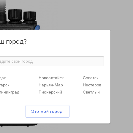
ш город?
дак
Новоалтайск
Советск
тарск
Нарьян-Мар
Нестеров
лининград
Пионерский
Светлый