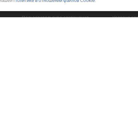
 нашей
Политике в отношении файлов Cookie
.
РЕКВИЗИТЫ
ПОМОЩЬ
Пользовательское соглашение
Условия оп
Политика конфиденциальности
Условия до
Гарантия на