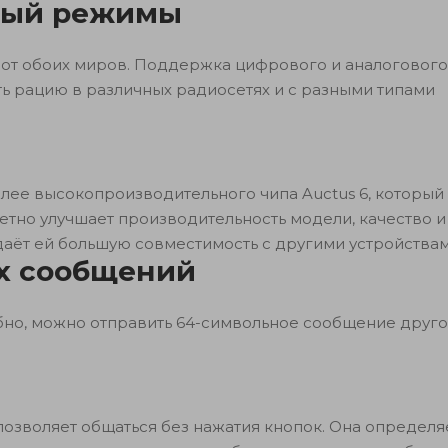
вый режимы
 от обоих миров. Поддержка цифрового и аналогового
ть рацию в различных радиосетях и с разными типами
олее высокопроизводительного чипа Auctus 6, который
метно улучшает производительность модели, качество и
 даёт ей большую совместимость с другими устройствам
х сообщений
бно, можно отправить 64-символьное сообщение друг
озволяет общаться без нажатия кнопок. Она определяе