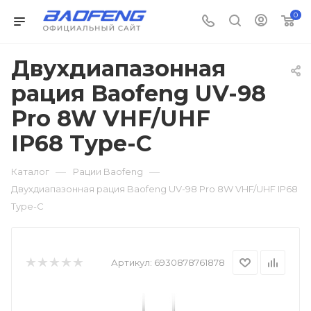
0
Двухдиапазонная
рация Baofeng UV-98
Pro 8W VHF/UHF
IP68 Type-C
—
—
Каталог
Рации Baofeng
Двухдиапазонная рация Baofeng UV-98 Pro 8W VHF/UHF IP68
Type-C
Артикул:
6930878761878