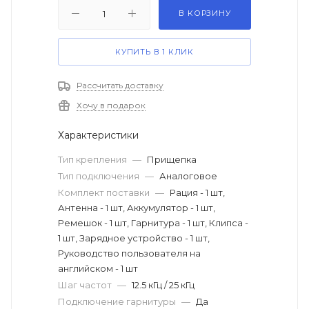
В КОРЗИНУ
КУПИТЬ В 1 КЛИК
Рассчитать доставку
Хочу в подарок
Характеристики
Тип крепления
—
Прищепка
Тип подключения
—
Аналоговое
Комплект поставки
—
Рация - 1 шт,
Антенна - 1 шт, Аккумулятор - 1 шт,
Ремешок - 1 шт, Гарнитура - 1 шт, Клипса -
1 шт, Зарядное устройство - 1 шт,
Руководство пользователя на
английском - 1 шт
Шаг частот
—
12.5 кГц / 25 кГц
Подключение гарнитуры
—
Да