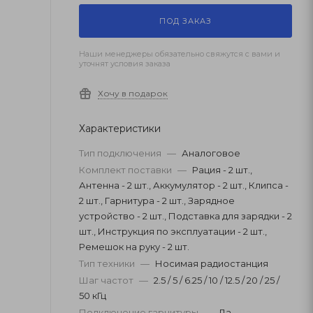
ПОД ЗАКАЗ
Наши менеджеры обязательно свяжутся с вами и
уточнят условия заказа
Хочу в подарок
Характеристики
Тип подключения
—
Аналоговое
Комплект поставки
—
Рация - 2 шт.,
Антенна - 2 шт., Аккумулятор - 2 шт., Клипса -
2 шт., Гарнитура - 2 шт., Зарядное
устройство - 2 шт., Подставка для зарядки - 2
шт., Инструкция по эксплуатации - 2 шт.,
Ремешок на руку - 2 шт.
Тип техники
—
Носимая радиостанция
Шаг частот
—
2.5 / 5 / 6.25 / 10 / 12.5 / 20 / 25 /
50 кГц
Подключение гарнитуры
—
Да