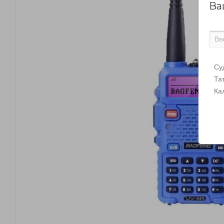
Ва
Су
Та
Ка