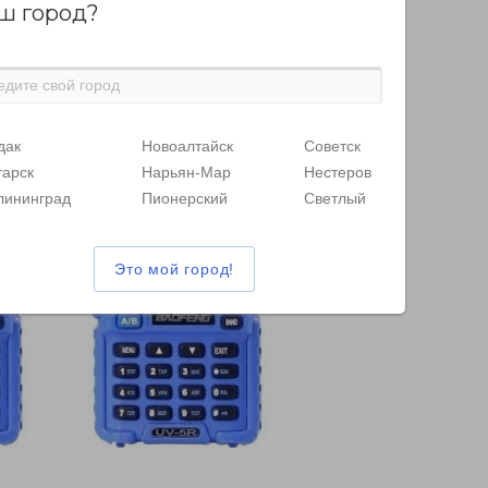
ш город?
дак
Новоалтайск
Советск
тарск
Нарьян-Мар
Нестеров
лининград
Пионерский
Светлый