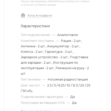
Наши менеджеры обязательно свяжутся с вами
и уточнят условия заказа
Хочу в подарок
Характеристики
Тип подключения
—
Аналоговое
Комплект поставки
—
Рация - 2 шт.,
Антенна - 2 шт., Аккумулятор - 2 шт.,
Клипса - 2 шт., Гарнитура - 2 шт.,
Зарядное устройство - 2 шт., Подставка
для зарядки - 2 шт., Инструкция по
эксплуатации - 2 шт., Ремешок на руку - 2
шт.
Тип техники
—
Носимая радиостанция
Шаг частот
—
2.5 / 5 / 6.25 / 10 / 12.5 / 20 / 25
/ 50 кГц
Подключение гарнитуры
—
Да
Голосовая активация VOX
—
Да