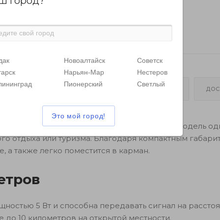
ш город?
дак
Новоалтайск
Советск
тарск
Нарьян-Мар
Нестеров
лининград
Пионерский
Светлый
ОТЗЫВЫ
КАК КУПИТЬ
ОПЛАТА
ДОС
ций с радиусом действия до 10 километров. Модель о
ного отдыха или туризма. Благодаря компактным габари
, а также легко поместится в карман.
етров
остью 5 Вт и способна передавать сигнал на расстоя
е до 10 километров на открытой местности.