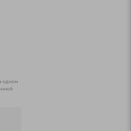
а одном
енной