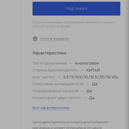
ПОД ЗАКАЗ
Наши менеджеры обязательно свяжутся с вами и
уточнят условия заказа
Хочу в подарок
Характеристики
Тип подключения
—
Аналоговое
Страна производитель
—
КИТАЙ
Шаг частот
—
2.5 / 5 / 6.5 / 10 / 12.5 / 25 / 50 кГц
Голосовая активация VOX
—
Да
Сканирование каналов
—
Да
Мониторинг двух частот
—
Да
Все характеристики
Цена действительна только для интернет-
магазина и может отличаться от цен в