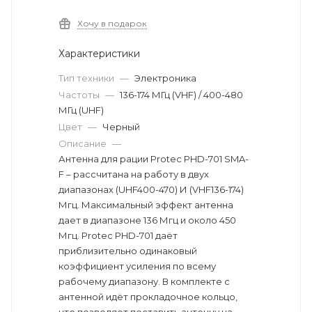
Хочу в подарок
Характеристики
Тип техники
—
Электроника
Частоты
—
136-174 МГц (VHF) / 400-480
МГц (UHF)
Цвет
—
Черный
Описание
—
Антенна для рации Protec PHD-701 SMA-
F – рассчитана на работу в двух
диапазонах (UHF400-470) И (VHF136-174)
Мгц. Максимальный эффект антенна
дает в диапазоне 136 Мгц и около 450
Мгц. Protec PHD-701 даёт
приблизительно одинаковый
коэффициент усиления по всему
рабочему диапазону. В комплекте с
антенной идёт прокладочное кольцо,