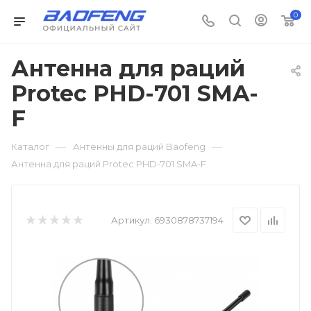
0
Антенна для раций
Protec PHD-701 SMA-
F
—
—
Каталог
Антенны для раций Baofeng
Антенна для раций Protec PHD-701 SMA-F
Артикул:
6930878737194