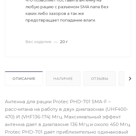
что позволяет поставить антенну на
любую рацию с разъемом SMA папа без
каких либо зазоров а так же
предотвращает попадание влаги.
Вес изделия
—
20 г
ОПИСАНИЕ
НАЛИЧИЕ
ОТЗЫВЫ
КАК
Антенна для рации Protec PHD-701 SMA-F –
рассчитана на работу в двух диапазонах (UHF400-
470) И (VHF136-174) Мгц. Максимальный эффект
антенна дает в диапазоне 136 Мгц и около 450 Мгц.
Protec PHD-701 даёт приблизительно одинаковый