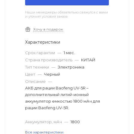
Наши менеджеры обязательно свяжутся с вами
и уточнят условия заказа
Хочу в подарок
Характеристики
Срок гарантии
—
1 мес.
Страна производитель
—
КИТАЙ
Тип техники
—
Электроника
Цвет
—
Черный
Описание
—
АКБ для рации Baofeng UV-5R –
дополнительный литий-ионный
аккумулятор емкостью 1800 мАч для
рации Baofeng UV-5R.
Аккумулятор, мАч
—
1800
Все характеристики