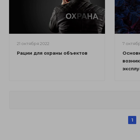
21 октября 2022
7 октяб
Рации для охраны объектов
Основ
возни
эксплу
1