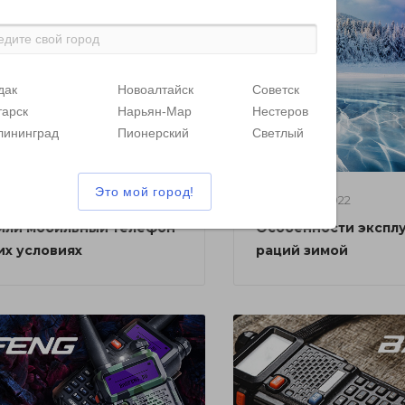
дак
Новоалтайск
Советск
тарск
Нарьян-Мар
Нестеров
лининград
Пионерский
Светлый
ря 2022
31 октября 2022
или мобильный телефон
Особенности экспл
их условиях
раций зимой