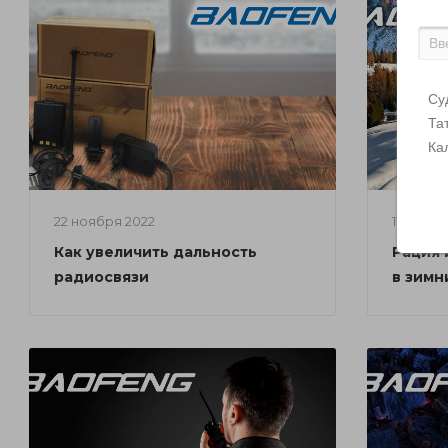
Су
Та
Ка
22 ноября 2022
11 нояб
Как увеличить дальность
Рация 
радиосвязи
в зимн