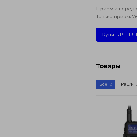
Прием и передач
Только прием: 7
Купить BF-18
Товары
Все
2
Рации