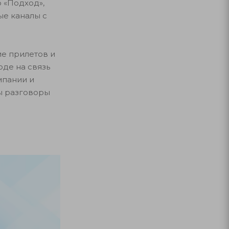
о «Подход»,
ые каналы с
ие прилетов и
оде на связь
мпании и
ы разговоры