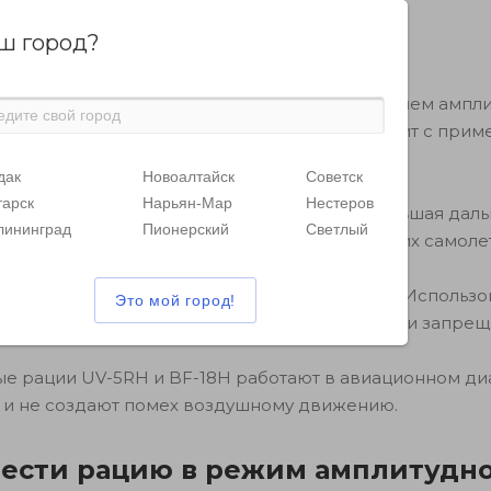
ш город?
ный диапазон
стоты для рации – это 118-137 МГц с применением ампл
. Обычная же связь между рациями происходит с при
яции (FM).
дак
Новоалтайск
Советск
тарск
Нарьян-Мар
Нестеров
менения АМ несколько: эффект Доплера, большая даль
лининград
Пионерский
Светлый
нимать на одной частоте сигнал от нескольких самоле
отов и диспетчеров никак не зашифрованы. Использо
виационного диапазона гражданскими лицами запрещ
е рации UV-5RH и BF-18H работают в авиационном ди
м и не создают помех воздушному движению.
вести рацию в режим амплитудн