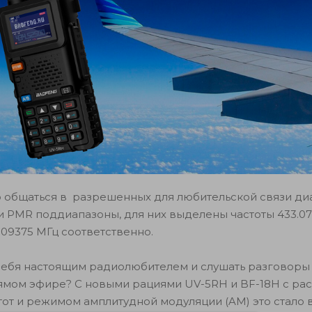
 общаться в разрешенных для любительской связи диа
и PMR поддиапазоны, для них выделены частоты 433.07
6.09375 МГц соответственно.
 себя настоящим радиолюбителем и слушать разговоры
рямом эфире? С новыми рациями UV-5RH и BF-18H с р
тот и режимом амплитудной модуляции (AM) это стало