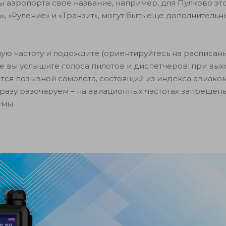
ы аэропорта свое название, например, для Пулково эт
а», «Руление» и «Транзит», могут быть еще дополнительн
ую частоту и подождите (ориентируйтесь на расписан
ре вы услышите голоса пилотов и диспетчеров: при вых
тся позывной самолета, состоящий из индекса авиако
Сразу разочаруем – на авиационных частотах запрещен
емы.