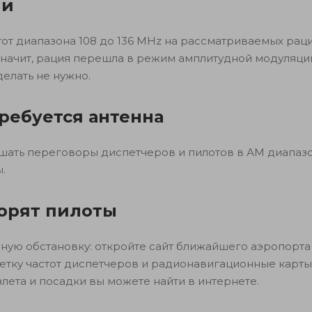
ии
от диапазона 108 до 136 MHz на рассматриваемых рац
значит, рация перешла в режим амплитудной модуляци
елать не нужно.
ребуется антенна
шать переговоры диспетчеров и пилотов в АМ диапаз
.
ворят пилоты
ную обстановку: откройте сайт ближайшего аэропорта
. Сетку частот диспетчеров и радионавигационные карты
лета и посадки вы можете найти в интернете.