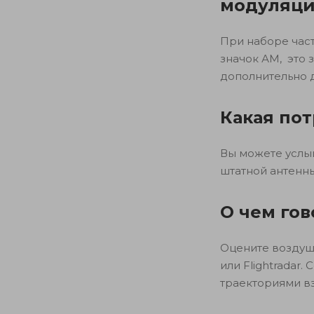
модуляц
При наборе част
значок АМ, это 
дополнительно д
Какая пот
Вы можете услы
штатной антенны
О чем го
Оцените воздуш
или Flightradar
траекториями вз