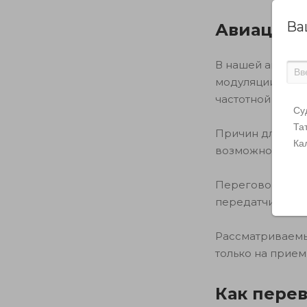
Ва
Авиацион
В нашей авиа ча
модуляции (АМ)
частотной модул
Су
Та
Причин для при
Ка
возможность при
Переговоры пил
передатчиков а
Рассматриваемы
только на прие
Как пере