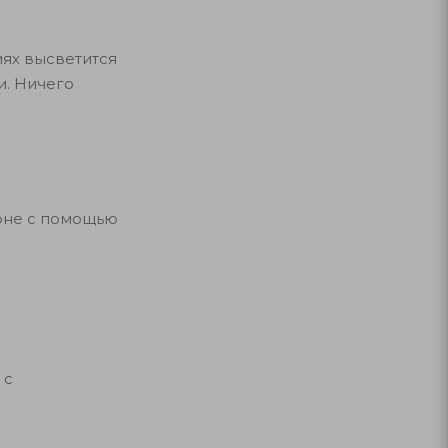
иях высветится
и. Ничего
оне с помощью
 с