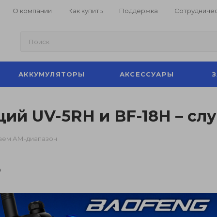
О компании
Как купить
Поддержка
Сотрудниче
АККУМУЛЯТОРЫ
АКСЕССУАРЫ
ий UV-5RH и BF-18H – с
шаем АМ-диапазон
0